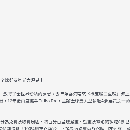
喚全球好友星光大道見！
了全世界粉絲的夢想。去年為香港帶來《橡皮鴨二重暢》海上展覽的創意品牌Al
，12年後再度攜手Fujiko Pro，主辦全球最大型多啦A夢展覽之一的
週年，分為免費及收費展區，將百分百呈現漫畫、動畫及電影的多啦A夢
登場特別法寶「100%朋友召喚鈴」，搖晃這法寶就能召喚朋友到來