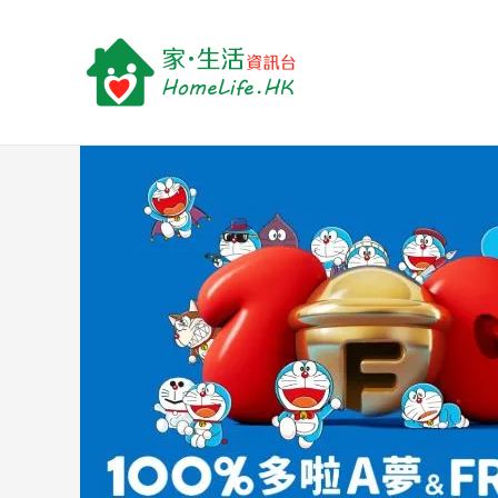
跳
Post
至
navigation
主
要
內
容