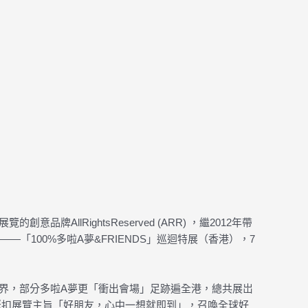
lRightsReserved (ARR) ，繼2012年帶
——「100%多啦A夢&FRIENDS」巡迴特展（香港），7
世界，部分多啦A夢更「衝出會場」足跡遍全港，總共展岀
，緊扣展覽主旨「好朋友，心中一想就即到」，召喚全球好