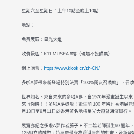
星期六至星期日：上午10點至晚上10點
地點：
免費展區：星光大道
收費景區：K11 MUSEA 6樓（現場不設購票）
網上購票：
https://www.klook.cn/zh-CN/
多啦A夢帶來新登場特別法寶「100%朋友召喚鈴」，召
世界知名、來自未來的多啦A夢，自1970年漫畫誕生以來，激發
來《你睇！！多啦A夢黎啦！誕生前 100 年祭》香港展覽後
月13日至8月11日於香港著名地標星光大道暨海濱舉行。
展覽亦紀念多啦A夢作者藤子 F 不二雄老師誕生90 
135組立體雕塑。特展更帶來為香港原創的動畫，及新