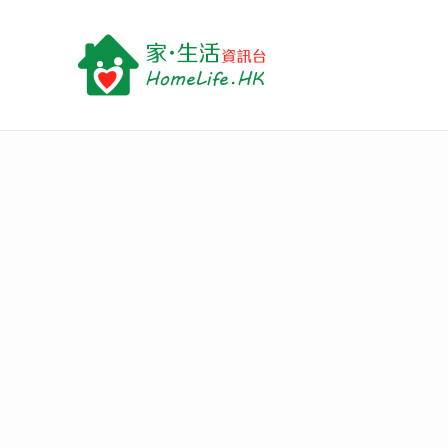
跳
至
主
要
內
容