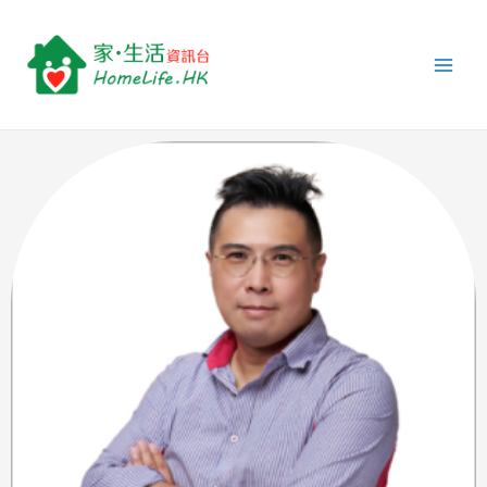
跳
Main
至
Men
主
要
內
容