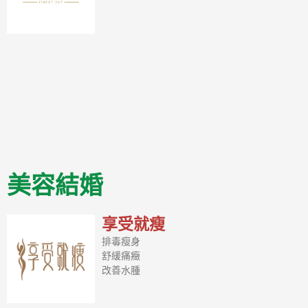
美容結婚
享受就瘦
排毒瘦身
舒緩痛癥
改善水腫