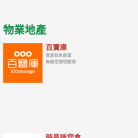
物業地產
百寶庫
買倉就系創富
無線空間唔駛煩
時昌迷您倉