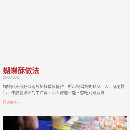
蝴蝶酥做法
25/07/2024
蝴蝶酥外形好似兩片棕櫚葉般優雅，所以被稱為蝴蝶酥。入口酥脆鬆
化，仲散發濃郁的牛油香，叫人欲罷不能。想吃到最新鮮
閱讀更多 »