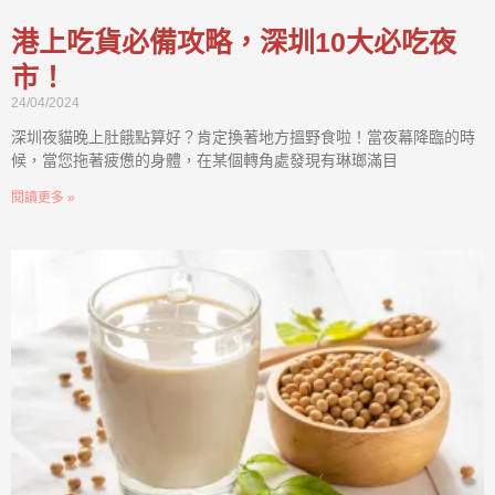
港上吃貨必備攻略，深圳10大必吃夜
市！
24/04/2024
深圳夜貓晚上肚餓點算好？肯定換著地方搵野食啦！當夜幕降臨的時
候，當您拖著疲憊的身體，在某個轉角處發現有琳瑯滿目
閱讀更多 »