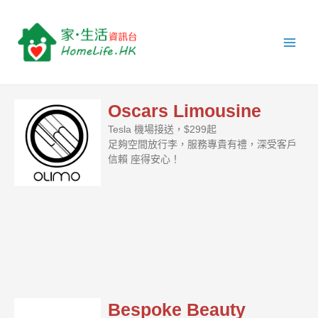
跳
Main
至
Men
主
要
內
容
Oscars Limousine
Tesla 機場接送，$299起
足夠空間放行李，服務專貴有禮，深受客戶
信賴 座得安心！
Bespoke Beauty