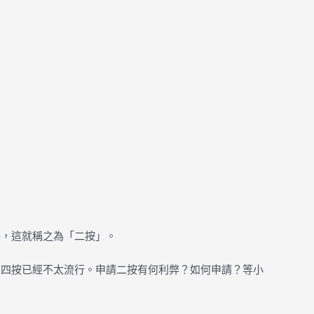
揭，這就稱之為「二按」。
、四按已經不太流行。申請二按有何利弊？如何申請？等小