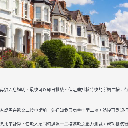
毋須入息證明，最快可以即日批核。但這些批核特快的所謂二按，
家或需在遞交二按申請前，先通知發展商會申請二按，然後再到銀
息比率計算，借款人須同時通過一二按還款之壓力測試。成功批核