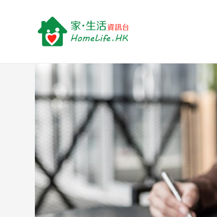
跳
Post
至
navigation
主
要
內
容