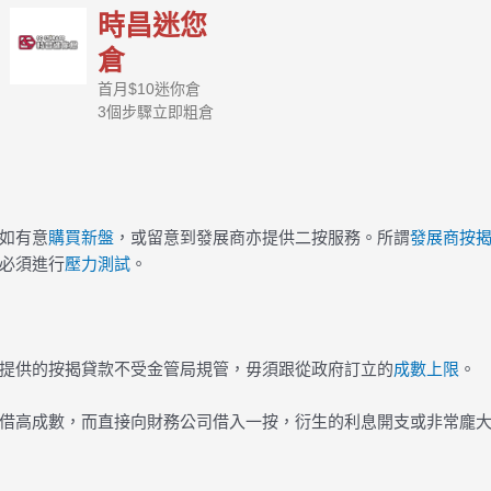
時昌迷您
倉
首月$10迷你倉
3個步驟立即粗倉
如有意
購買新盤
，或留意到發展商亦提供二按服務。所謂
發展商按
必須進行
壓力測試
。
提供的按揭貸款不受金管局規管，毋須跟從政府訂立的
成數上限
。
借高成數，而直接向財務公司借入一按，衍生的利息開支或非常龐