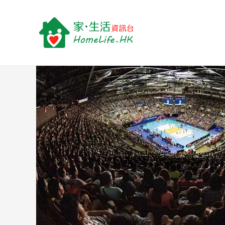
跳
Post
至
navigation
主
要
內
容