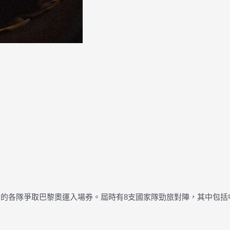
在內的各隊爭取巴黎奧運入場券。屆時有8支國家隊勁旅對陣，其中包