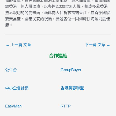
仙師寶誕，嗇色園將於維港上空呈獻「黃大仙寶誕．紫氣龍騰
耀香港」無人機匯演，以多達2,000架無人機，組成多幕香港
熟悉親切的閃亮畫面，藉此向大仙祈求福祐香江，並寄予國家
繁榮昌盛、國泰民安的祝願。廣邀各位一同到灣仔海濱同慶佳
節。
←
上一篇 文章
下一篇 文章
→
合作連結
公牛台
GroupBuyer
中小企會計網
香港美容聯盟
EasyMan
RTTP