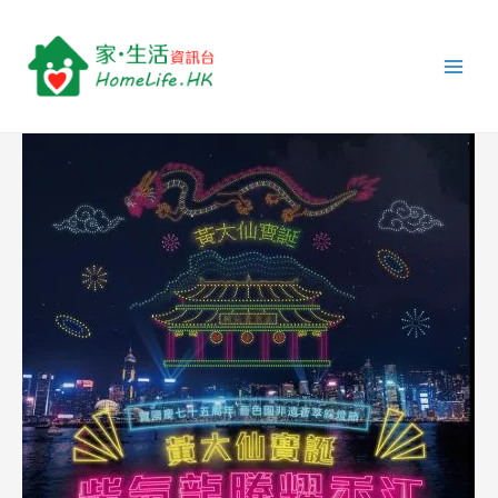
跳
Post
Main
至
navigation
Men
主
要
內
容