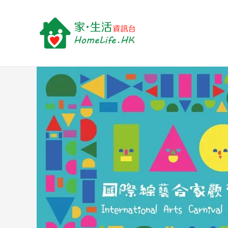
跳
Post
至
navigation
主
要
內
容