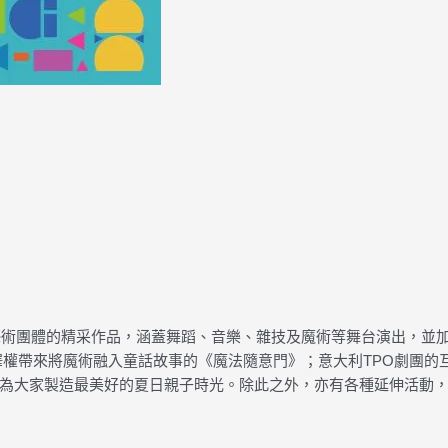
地藝術團體的精采作品，涵蓋舞蹈、音樂、雜技及魔術等舞台演出，並
甄澤權帶來將魔術融入童話故事的《魔法隨意門》；意大利TPO劇團
為大家製造最美好的夏日親子時光。除此之外，亦有各種延伸活動