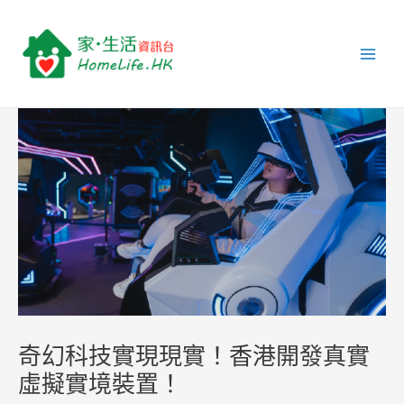
跳
Post
Main
至
navigation
Men
主
要
內
容
奇幻科技實現現實！香港開發真實
虛擬實境裝置！