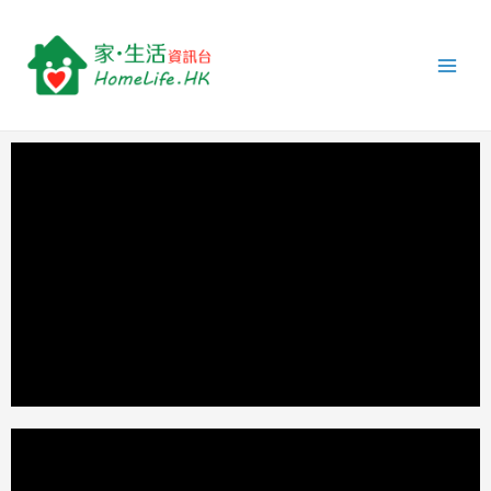
跳
Main
至
Men
主
要
內
容