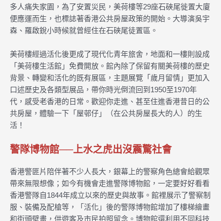
多人痛失家園，為了安置災民，美荷樓等29座石硤尾徙置大廈
便應運而生，也標誌著香港公共房屋政策的開始。大導演吳宇
森、羅啟銳小時候就曾經住在石硤尾徒置區。
美荷樓經過活化後更成了現代化青年旅舍，地面和一樓則設成
「美荷樓生活館」免費開放。館內除了保留有關美荷樓的歷史
背景、轉變和活化的既有展區，主題展覽「歲月留情」更加入
口述歷史及各類型展品，帶你時光倒流回到1950至1970年
代，感受老香港的日常。歡迎你走進、甚至住進香港昔日的公
共房屋，體驗一下「屋邨仔」（在公共房屋長大的人）的生
活！
警隊博物館──上水之虎出沒震驚社會
香港警匪片陪伴著不少人長大，銀幕上的警察角色總會給觀眾
帶來無限想像；如今有機會走進警隊博物館，一定要好好看看
香港警隊自1844年成立以來的歷史與故事。館裡展示了警察制
服、裝備及配槍等，「活化」後的警隊博物館增加了樓梯繪畫
和街頭壁畫，供遊客及市民拍照留念。博物館還利用不同科技