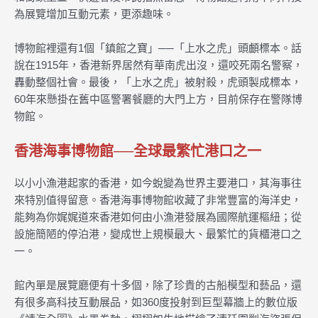
為展覽增加互動元素，更添趣味。
博物館裡還有1個「鎮館之寶」──「上水之虎」頭顱標本。話
說在1915年，香港新界居然有華南虎出沒，還咬死兩名警察，
轟動整個社會。最後，「上水之虎」被射殺，虎頭製成標本，
60年來懸掛在舊中區警署餐廳的大門上方，目前保存在警隊博
物館。
香港海事博物館──全球最繁忙港口之一
以小小漁港起家的香港，如今蛻變為世界主要港口，其海事往
來特別值得留意。香港海事博物館收藏了非常豐富的海洋史，
能夠為你娓娓道來香港如何由小漁港發展為國際航運樞紐；從
設施簡陋的停泊港，變成世上規模最大、最繁忙的貨櫃港口之
一。
館內單是展覽廳便有十多個，除了珍貴的古船模型和藝品，還
有很多高科技互動展品，如360度投射到巨型幕牆上的數位版