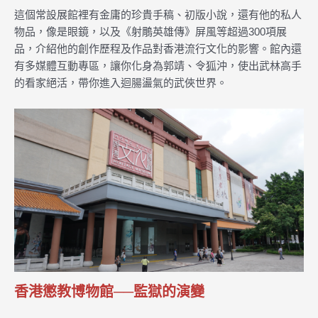
這個常設展館裡有金庸的珍貴手稿、初版小說，還有他的私人
物品，像是眼鏡，以及《射鵰英雄傳》屏風等超過300項展
品，介紹他的創作歷程及作品對香港流行文化的影響。館內還
有多媒體互動專區，讓你化身為郭靖、令狐沖，使出武林高手
的看家絕活，帶你進入迴腸盪氣的武俠世界。
香港懲教博物館──監獄的演變