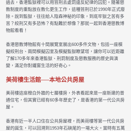
過去，香港監獄裡可以用笞刑去處罰違反紀律的囚犯。隨著懲
教制度的重點放在教化更生工作，這種笞刑已於1990年正式廢
除。說到監獄，往往給人陰森神秘的印象，到底牢獄之苦有多
苦？絞刑又有多恐怖？有點難於想像？那就一起到香港懲教博
物館看看！
香港懲教博物館有十間展覽室展出600多件文物，包括一座模
擬絞刑台、兩間模擬囚室及模擬監獄瞭望塔，讓你可以近距離
了解170多年來香港監獄、刑罰制度及懲教服務的歷史與演
變，滿足你對鐵窗生活的好奇心。
美荷樓生活館──本地公共房屋
美荷樓這座橙白外牆的七層樓房，外表看起來是一座新建的普
通住宅，但其實已經有60多年歷史了，是香港的第一代公共房
屋。
香港有近一半人口住在公共房屋裡，而美荷樓等第一代公共房
屋的誕生，可以回溯到1953年石硤尾的一場大火。當時有五萬