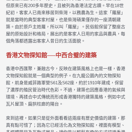
但原來已有200多年歷史，且被列為香港法定古蹟。早在18世
紀初，客家人已南來移居到柴灣，以務農為生。這家「羅屋」
就是當時的典型客家村屋，也是柴灣碩果僅存的一座清朝建
築。由於原戶主姓羅，所以叫「羅屋」。民俗館保留了整座古
屋的原始設計和格局，展出的是客家人日用的家品與農具，每
個角落都透露出客家人昔日的生活面貌。
香港文物探知館──中西合璧的建築
香港中西匯聚，兼融古今，反映在建築風格上也是一樣，香港
文物探知館就是一個典型的例子。在九龍公園內的文物探知
館，前身是威菲路軍營S61及S62座，約於1910年建成，保留
了濃厚的殖民管治時代色彩。不過，建築也因應香港的氣候與
環境、再揉合中式傳統而形成香港獨特的建築風格，例如中式
瓦片屋頂、扁拱柱廊的陽台。
來到這裡，如果只是從外面看看這兩座有歷史價值的建築，那
真有點可惜了；因為它已經活化為文物探知館，裡面有模型、