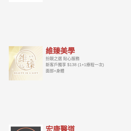
維臻美學
扮靚之選 貼心服務
新客戶獨享 $138 (1+1療程一次)
面部+身體
宏康醫道