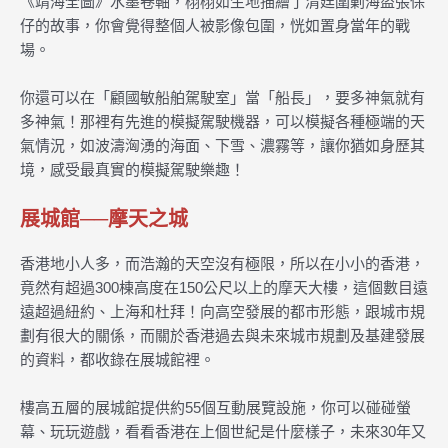
《靖海全圖》水墨卷軸，栩栩如生地描繪了清廷圍剿海盜張保
仔的故事，你會覺得整個人被影像包圍，恍如置身當年的戰
場。
你還可以在「顧國敏船舶駕駛室」當「船長」，要多神氣就有
多神氣！那裡有先進的模擬駕駛機器，可以模擬各種極端的天
氣情況，如波濤洶湧的海面、下雪、濃霧等，讓你猶如身歷其
境，感受最真實的模擬駕駛樂趣！
展城館──摩天之城
香港地小人多，而浩瀚的天空沒有極限，所以在小小的香港，
竟然有超過300棟高度在150公尺以上的摩天大樓，這個數目遠
遠超過紐約、上海和杜拜！向高空發展的都市形態，跟城市規
劃有很大的關係，而關於香港過去與未來城市規劃及基建發展
的資料，都收錄在展城館裡。
樓高五層的展城館提供約55個互動展覽設施，你可以碰碰螢
幕、玩玩遊戲，看看香港在上個世紀是什麼樣子，未來30年又