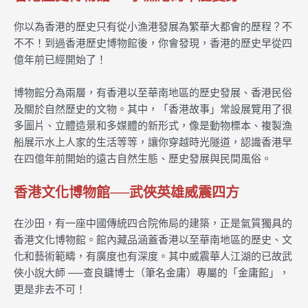
你以為香港的歷史只有從小漁港發展為繁華大都會的歷程？不
不不！到過香港歷史博物館後，你會發現，香港的歷史早從四
億年前已經開始了！
博物館分為兩層，有香港以至華南地區的歷史發展、香港民俗
及關於自然歷史的文物。其中，「香港故事」常設展覽用了很
多圖片、立體造景和多媒體的新形式，像是動物標本、複製漁
船展示水上人家的生活等等，讓你穿越時光隧道，認識香港早
在四億年前開始的遠古自然生態、歷史發展與民間風俗。
香港文化博物館──武俠英雄威震四方
在沙田，有一座中國傳統四合院佈局的建築，正是氣質獨具的
香港文化博物館。館內藏品涵蓋香港以至華南地區的歷史、文
化和藝術範疇，有廣度也有深度。其中威震華人江湖的已故武
俠小說大師 ──查良鏞博士（筆名金庸）專屬的「金庸館」，
更是非去不可！