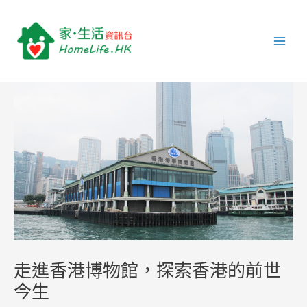
跳
Post
Main
至
navigation
Men
主
要
內
容
走進香港博物館，探索香港的前世
今生