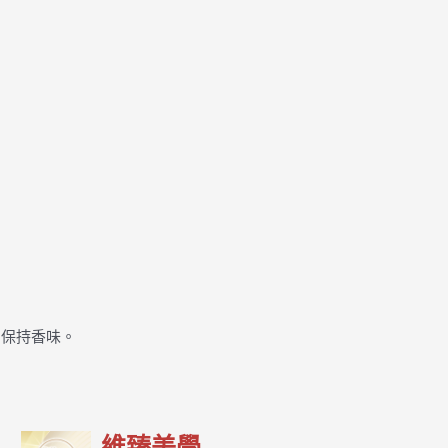
間保持香味。
維臻美學