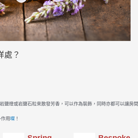
咩處？
岩鹽燈或岩鹽石粒來散發芳香，可以作為裝飾，同時亦都可以讓房
多作用
㗎
！
Spring
Bespoke