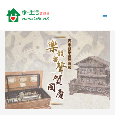
跳
Post
Main
至
navigation
Men
主
要
內
容