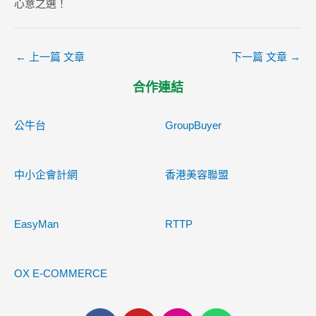
心意之選！
←
上一篇 文章
下一篇 文章
→
合作連結
公牛台
GroupBuyer
中小企會計網
香港美容聯盟
EasyMan
RTTP
OX E-COMMERCE
F
Y
I
W