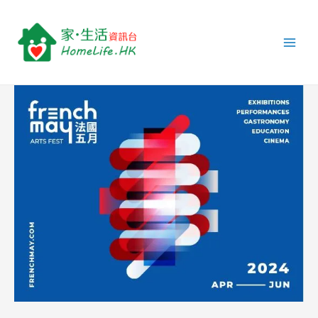
跳
Post
Main
至
navigation
Men
主
要
內
容