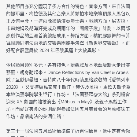
其他節目亦充分體現了多方合作的特色。音樂方面，來自法國
的提耶里‧梅拉德及其他音樂人將夥拍本地樂壇頂級人馬包以
正及何卓彥，一連兩晚盡情演奏爵士樂。戲劇方面，尼古拉‧
卡森鮑姆及胡海輝完成為期兩年的「讓鏡子說」計劃，以兩部
原創作品的亞洲首演總結成果。舞蹈方面，精於霹靂舞的卡菲
舞團聯同港法兩地的交響樂團攜手演繹《新世界交響頌》，正
好配合霹靂舞於 2024 年巴黎奧運上大放異彩。
今屆節目類別多元，各有特色，讓觀眾及本地藝壇新秀走出演
藝廳，親身動起來。Dance Reflections by Van Cleef & Arpels
除了呈獻伊曼紐‧吉特向八十年代時裝風格致敬的《愛情列車
2020》，又支持編舞家克里斯汀‧赫佐及奧拉‧馬歇夫斯卡為
本地演藝學院學生舉行工作坊。「法國藝匯@大館」系列將會
迎來 XY 劇團的雜技演出《Möbius in May》及親子馬戲工作
坊，而愛好美食的你則記得參加法國五月美食薈的互動嚐味工
作坊，品嚐南法的美酒佳餚。
第三十一屆法國五月藝術節準備了近百個節目，當中定有合你