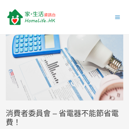
跳
Post
Main
至
navigation
Men
主
要
內
容
消費者委員會 – 省電器不能節省電
費！