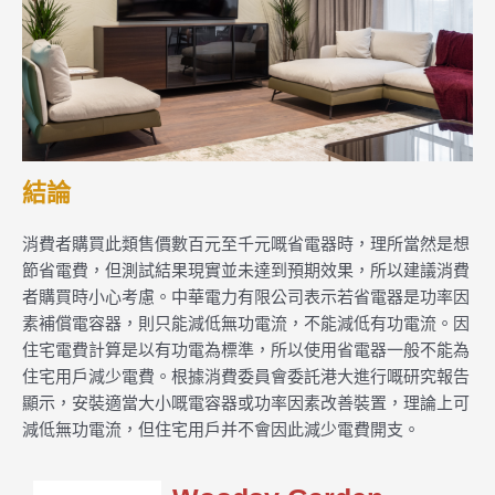
結論
消費者購買此類售價數百元至千元嘅省電器時，理所當然是想
節省電費，但測試結果現實並未達到預期效果，所以建議消費
者購買時小心考慮。中華電力有限公司表示若省電器是功率因
素補償電容器，則只能減低無功電流，不能減低有功電流。因
住宅電費計算是以有功電為標準，所以使用省電器一般不能為
住宅用戶減少電費。根據消費委員會委託港大進行嘅研究報告
顯示，安裝適當大小嘅電容器或功率因素改善裝置，理論上可
減低無功電流，但住宅用戶并不會因此減少電費開支。