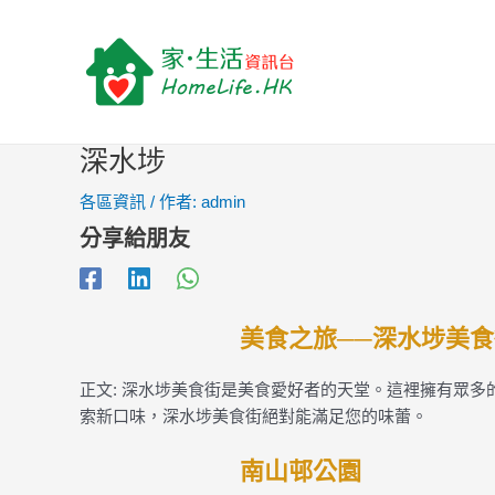
跳
Post
至
navigation
主
要
內
容
深水埗
各區資訊
/ 作者:
admin
分享給朋友
美食之旅──深水埗美食
正文: 深水埗美食街是美食愛好者的天堂。這裡擁有眾
索新口味，深水埗美食街絕對能滿足您的味蕾。
南山邨公園