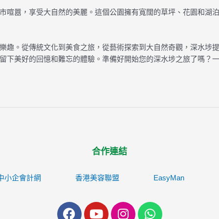
市喧囂，享受大自然的美麗。這個公園擁有寬闊的草坪、花園和湖
樂趣。從傳統文化到美食之旅，從藝術探索到大自然奇觀，深水埗
留下美好的回憶和難忘的體驗。準備好開始您的深水埗之旅了嗎？
合作連結
中小企會計網
香港美容聯盟
EasyMan
F
Y
I
W