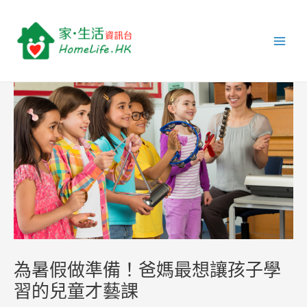
跳
Post
Main
至
navigation
Men
主
要
內
容
為暑假做準備！爸媽最想讓孩子學
習的兒童才藝課