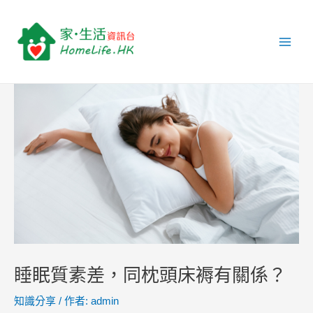
跳
Post
Main
至
navigation
Men
主
要
內
容
睡眠質素差，同枕頭床褥有關係？
知識分享
/ 作者:
admin