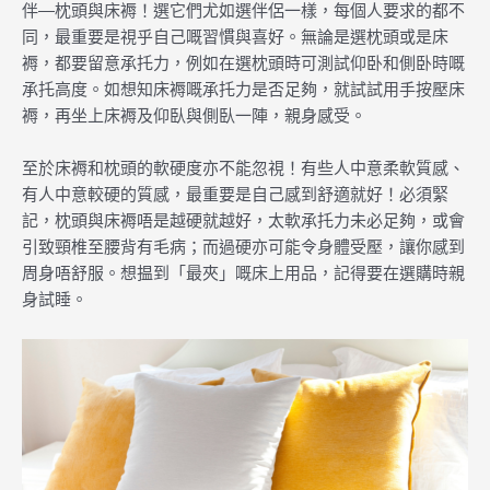
伴—枕頭與床褥！選它們尤如選伴侶一樣，每個人要求的都不
同，最重要是視乎自己嘅習慣與喜好。無論是選枕頭或是床
褥，都要留意承托力，例如在選枕頭時可測試仰卧和側卧時嘅
承托高度。如想知床褥嘅承托力是否足夠，就試試用手按壓床
褥，再坐上床褥及仰臥與側臥一陣，親身感受。
至於床褥和枕頭的軟硬度亦不能忽視！有些人中意柔軟質感、
有人中意較硬的質感，最重要是自己感到舒適就好！必須緊
記，枕頭與床褥唔是越硬就越好，太軟承托力未必足夠，或會
引致頸椎至腰背有毛病；而過硬亦可能令身體受壓，讓你感到
周身唔舒服。想揾到「最夾」嘅床上用品，記得要在選購時親
身試睡。