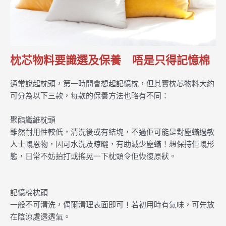
枕芯物料要識選及保養 唔是只得記憶棉
通常說起枕頭，第一時間會想起記憶枕，但其實枕芯物料大約
可分為以下三款，每款的保養方法也略有不同：
聚酯纖維枕頭
雖然耐用性較低，清洗後或有結塊，不過佢可能是對塵蟎過敏
人士嘅恩物，因可水洗及晾曬，有助減少塵蟎！想保持佢嘅形
態，日常不妨拍打或搖晃一下枕頭令佢恢復原狀。
記憶棉枕頭
一般不可清洗，偶爾清理表面即可！若初用時有氣味，可先放
在陰涼處透透氣。