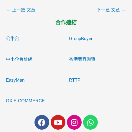
←
上一篇 文章
下一篇 文章
→
合作連結
公牛台
GroupBuyer
中小企會計網
香港美容聯盟
EasyMan
RTTP
OX E-COMMERCE
F
Y
I
W
a
o
n
h