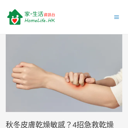
跳
Post
Main
至
navigation
Men
主
要
內
容
秋冬皮膚乾燥敏感？4招急救乾燥