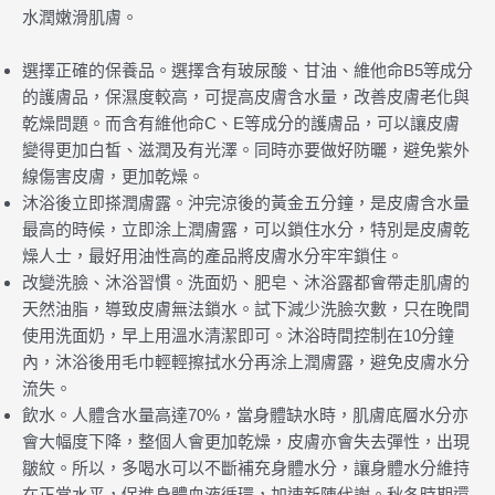
水潤嫩滑肌膚。
選擇正確的保養品。選擇含有玻尿酸、甘油、維他命B5等成分
的護膚品，保濕度較高，可提高皮膚含水量，改善皮膚老化與
乾燥問題。而含有維他命C、E等成分的護膚品，可以讓皮膚
變得更加白皙、滋潤及有光澤。同時亦要做好防曬，避免紫外
線傷害皮膚，更加乾燥。
沐浴後立即搽潤膚露。沖完涼後的黃金五分鐘，是皮膚含水量
最高的時候，立即涂上潤膚露，可以鎖住水分，特別是皮膚乾
燥人士，最好用油性高的產品將皮膚水分牢牢鎖住。
改變洗臉、沐浴習慣。洗面奶、肥皂、沐浴露都會帶走肌膚的
天然油脂，導致皮膚無法鎖水。試下減少洗臉次數，只在晚間
使用洗面奶，早上用溫水清潔即可。沐浴時間控制在10分鐘
內，沐浴後用毛巾輕輕擦拭水分再涂上潤膚露，避免皮膚水分
流失。
飲水。人體含水量高達70%，當身體缺水時，肌膚底層水分亦
會大幅度下降，整個人會更加乾燥，皮膚亦會失去彈性，出現
皺紋。所以，多喝水可以不斷補充身體水分，讓身體水分維持
在正常水平，促進身體血液循環，加速新陳代謝。秋冬時期還