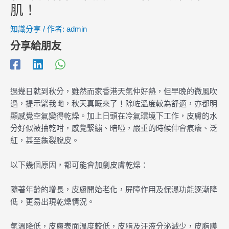
肌！
知識分享
/ 作者:
admin
分享給朋友
過幾日就到秋分，雖然而家香港天氣仲好熱，但早晚的微風吹
過，提示緊我哋，秋天真嘅來了！除咗溫度較為舒適，亦都明
顯感覺空氣變得乾燥。加上日頭在冷氣環境下工作，皮膚的水
分好似被抽乾咁，感覺緊繃、暗啞，嚴重的時候仲會痕癢、泛
紅，甚至龜裂脫皮。
以下幾個原因，都可能會加劇皮膚乾燥：
隨著年齡的增長，皮膚開始老化，屏障作用及保濕功能逐漸降
低，更易出現乾燥情況。
氣溫降低，皮膚表面溫度較低，皮脂及汗液分泌減少，皮脂膜