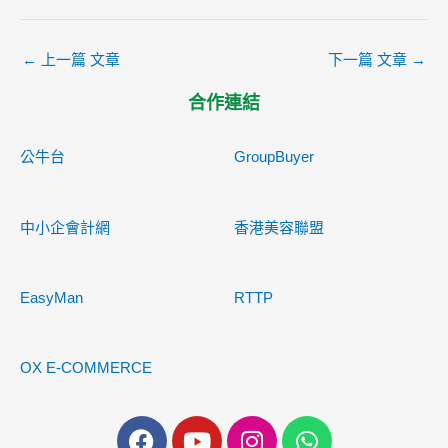
←
上一篇 文章
下一篇 文章
→
合作連結
公牛台
GroupBuyer
中小企會計網
香港美容聯盟
EasyMan
RTTP
OX E-COMMERCE
F
Y
I
W