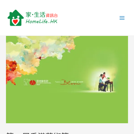
跳
Post
Main
至
navigation
Men
主
要
內
容