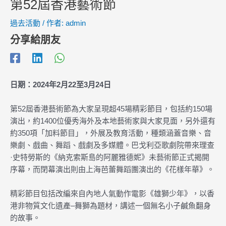
第52屆香港藝術節
過去活動
/ 作者:
admin
分享給朋友
日期：2024年2月22至3月24日
第52屆香港藝術節為大家呈現超45場精彩節目，包括約150場
演出，約1400位優秀海外及本地藝術家與大家見面，另外還有
約350項「加料節目」，外展及教育活動，種類涵蓋音樂、音
樂劇、戲曲、舞蹈、戲劇及多媒體。巴戈利亞歌劇院帶來理查
·史特勞斯的《納克索斯島的阿麗雅德妮》未藝術節正式揭開
序幕，而閉幕演出則由上海芭蕾舞蹈團演出的《花樣年華》。
精彩節目包括改編來自內地人氣動作電影《雄獅少年》，以香
港非物質文化遺產–舞獅為題材，講述一個無名小子鹹魚翻身
的故事。