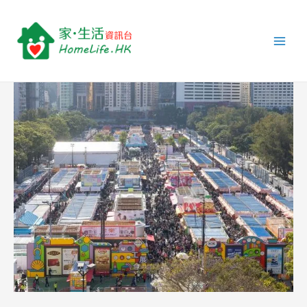
跳
Post
Main
至
navigation
Men
主
要
內
容