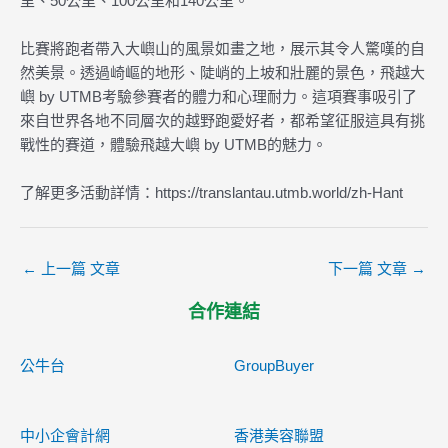
里、50公里、100公里和140公里。
比賽將跑者帶入大嶼山的風景如畫之地，展示其令人驚嘆的自
然美景。透過崎嶇的地形、陡峭的上坡和壯麗的景色，飛越大
嶼 by UTMB考驗參賽者的體力和心理耐力。這項賽事吸引了
來自世界各地不同層次的越野跑愛好者，都希望征服這具有挑
戰性的賽道，體驗飛越大嶼 by UTMB的魅力。
了解更多活動詳情：https://translantau.utmb.world/zh-Hant
←
上一篇 文章
下一篇 文章
→
合作連結
公牛台
GroupBuyer
中小企會計網
香港美容聯盟