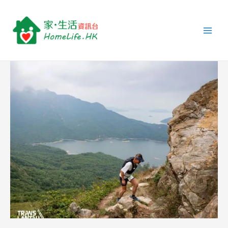
跳
Post
Main
至
navigation
Men
主
要
內
容