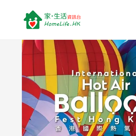
跳
Post
至
navigation
主
要
內
容