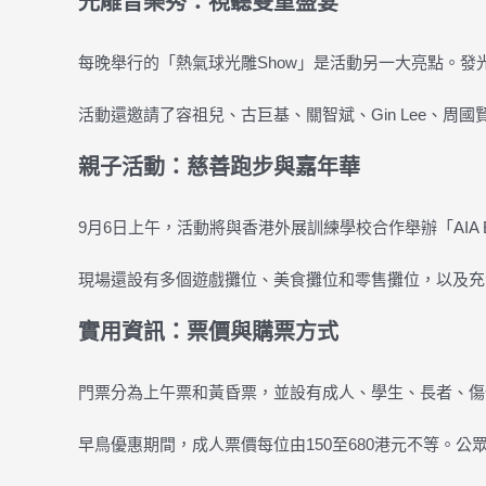
光雕音樂秀：視聽雙重盛宴
每晚舉行的「熱氣球光雕Show」是活動另一大亮點。
活動還邀請了容祖兒、古巨基、關智斌、Gin Lee、
親子活動：慈善跑步與嘉年華
9月6日上午，活動將與香港外展訓練學校合作舉辦「AIA 
現場還設有多個遊戲攤位、美食攤位和零售攤位，以及充
實用資訊：票價與購票方式
門票分為上午票和黃昏票，並設有成人、學生、長者、傷
早鳥優惠期間，成人票價每位由150至680港元不等。公眾可透