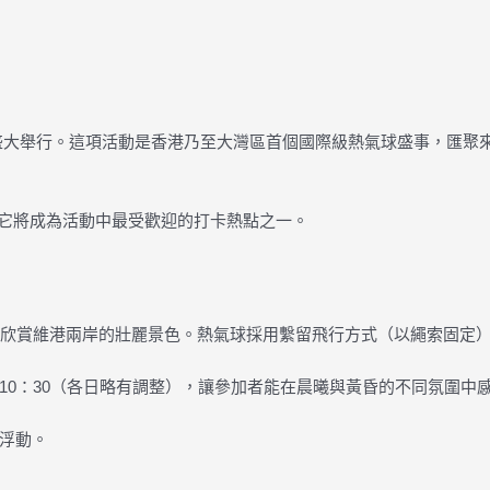
盛大舉行。這項活動是香港乃至大灣區首個國際級熱氣球盛事，匯聚來
，它將成為活動中最受歡迎的打卡熱點之一。
角欣賞維港兩岸的壯麗景色。熱氣球採用繫留飛行方式（以繩索固定
30-10：30（各日略有調整），讓參加者能在晨曦與黃昏的不同氛圍
浮動。