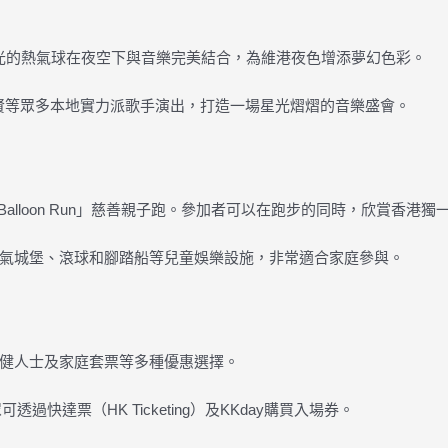
發光的熱氣球在夜空下與音樂完美結合，為維港夜色增添夢幻色彩。
周國賢等眾多本地實力派歌手演出，打造一場星光熠熠的音樂盛會。
Balloon Run」慈善親子跑。參加者可以在跑步的同時，欣賞香港
氣城堡、滾球和腳踏船等兒童娛樂設施，非常適合家庭參與。
健人士及家庭套票等多種優惠選擇。
過快達票（HK Ticketing）及KKday購買入場券。