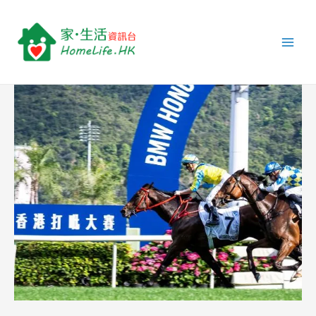
跳
Post
Main
至
navigation
Men
主
要
內
容