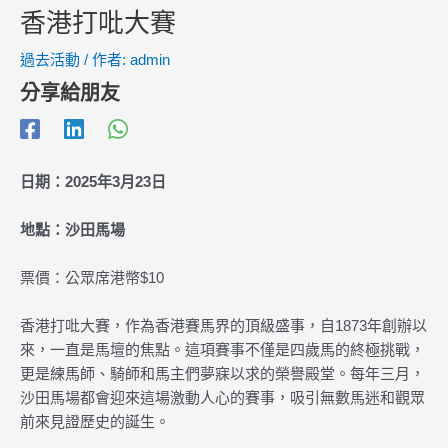
香港打吡大賽
過去活動
/ 作者:
admin
分享給朋友
日期：2025年3月23日
地點：沙田馬場
票價：公眾席港幣$10
香港打吡大賽，作為香港賽馬界的頂級盛事，自1873年創辦以
來，一直是馬壇的焦點。這項賽事不僅是四歲馬的終極挑戰，
更是練馬師、騎師和馬主們夢寐以求的榮譽殿堂。每年三月，
沙田馬場都會迎來這場激動人心的賽事，吸引無數馬迷和觀眾
前來見證歷史的誕生。