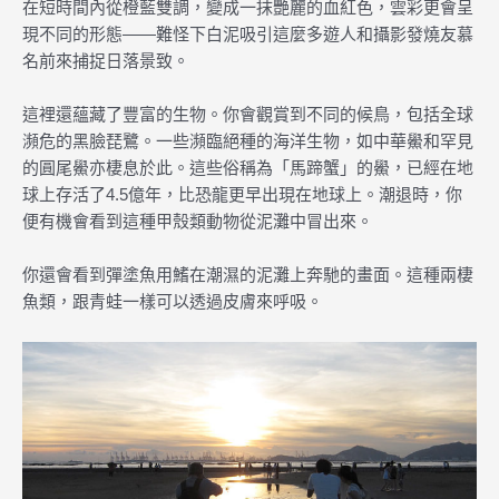
在短時間內從橙藍雙調，變成一抹艷麗的血紅色，雲彩更會呈
現不同的形態——難怪下白泥吸引這麼多遊人和攝影發燒友慕
名前來捕捉日落景致。
這裡還蘊藏了豐富的生物。你會觀賞到不同的候鳥，包括全球
瀕危的黑臉琵鷺。一些瀕臨絕種的海洋生物，如中華鱟和罕見
的圓尾鱟亦棲息於此。這些俗稱為「馬蹄蟹」的鱟，已經在地
球上存活了4.5億年，比恐龍更早出現在地球上。潮退時，你
便有機會看到這種甲殼類動物從泥灘中冒出來。
你還會看到彈塗魚用鰭在潮濕的泥灘上奔馳的畫面。這種兩棲
魚類，跟青蛙一樣可以透過皮膚來呼吸。