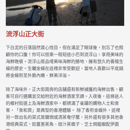
流浮山正大街
下白泥的日落固然賞心悅目，但在滿足了眼球後，別忘了也照
顧你的口腹！你可以搭乘一程短途小巴到流浮山，享用美味的
海鮮晚餐。流浮山是品嚐美味海鮮的勝地，擁有悠久的養殖生
蠔的歷史。生曬金蠔在這裡非常受歡迎，當地人喜歡以平底鍋
將金蠔煎至外脆內嫩、鮮美洋溢。
除了海味外，正大街兩旁的店舖還有新鮮捕獲的海鮮出售，顧
客可自行選購並交給附近的海鮮酒家烹調。入夜後，這條迷人
的鄉村街道上及海鮮酒家中，都擠滿了雀躍的購物人士和食
客，「食和買」是典型的香港體驗。 除了香煎金蠔外，這裡
另一款出名的菜式是鹽焗或清蒸奄仔蟹，另外還有很多其他香
港經典菜式，如薑蔥蒸魚、豉汁蒸蟶子、芝士焗龍蝦配伊面