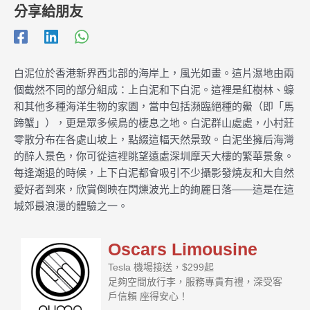
分享給朋友
白泥位於香港新界西北部的海岸上，風光如畫。這片濕地由兩
個截然不同的部分組成：上白泥和下白泥。這裡是紅樹林、蠔
和其他多種海洋生物的家園，當中包括瀕臨絕種的鱟（即「馬
蹄蟹」），更是眾多候鳥的棲息之地。白泥群山處處，小村莊
零散分布在各處山坡上，點綴這幅天然景致。白泥坐擁后海灣
的醉人景色，你可從這裡眺望遠處深圳摩天大樓的繁華景象。
每逢潮退的時候，上下白泥都會吸引不少攝影發燒友和大自然
愛好者到來，欣賞倒映在閃爍波光上的絢麗日落——這是在這
城郊最浪漫的體驗之一。
Oscars Limousine
Tesla 機場接送，$299起
足夠空間放行李，服務專貴有禮，深受客
戶信賴 座得安心！