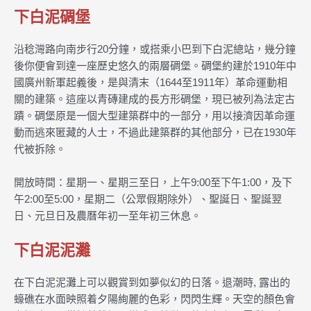
下白泥碉堡
沿稔灣路向南步行20分鐘，或搭乘小巴到下白泥總站，幾分鐘
後你便會到達一座歷史悠久的兩層碉堡。碉堡約建於1910年中
國廣州新軍起義後，是與清末（1644至1911年）革命運動相
關的建築。這座以青磚建成的長方形碉堡，現已被列為法定古
蹟。碉堡原是一個大型建築群中的一部分，用以接濟因革命運
動而逃來匿藏的人士，不過此建築群的其他部分，已在1930年
代被拆除。
開放時間：星期一、星期三至日，上午9:00至下午1:00，及下
午2:00至5:00，星期二（公眾假期除外）、聖誕日、聖誕翌
日、元旦日及農曆年初一至年初三休息。
下白泥泥灘
在下白泥泥灘上可以觀賞到如夢似幻的日落。退潮時, 露出的
蠔礁在水面映照着夕陽絢麗的色彩，閃閃生輝。天空的顏色會