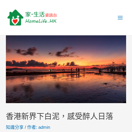
跳
Post
Main
至
navigation
Men
主
要
內
容
香港新界下白泥，感受醉人日落
知識分享
/ 作者:
admin