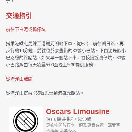
等。
交通指引
前往下白泥或鴨仔坑
搭乘港鐵屯馬線至港鐵元朗站下車，從E出口前往朗日路，再
步行約10分鐘，前往位於泰豐街的33號小巴站。下白泥是該小
巴路線的終點站，如果早一個站下車，會較接近鴨仔坑。33號
小巴路線由每天凌晨5:00至晚上9:30提供服務。
從流浮山離開
從流浮山搭乘K65號巴士到港鐵元朗站。
Oscars Limousine
Tesla 機場接送，$299起
足夠空間放行李，服務專貴有禮，深受客
戶信賴 座得安心！