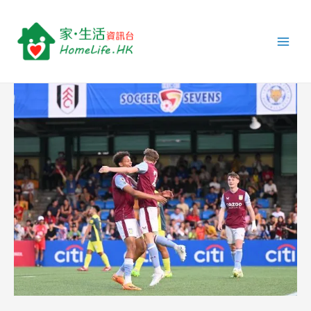
跳
Post
Main
至
navigation
Men
主
要
內
容