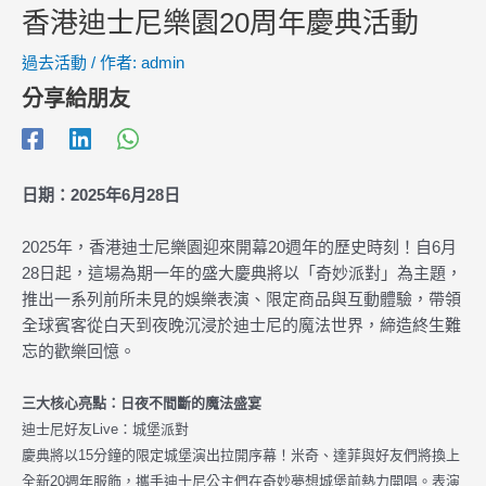
香港迪士尼樂園20周年慶典活動
過去活動
/ 作者:
admin
分享給朋友
日期：2025年6月28日
2025年，香港迪士尼樂園迎來開幕20週年的歷史時刻！自6月
28日起，這場為期一年的盛大慶典將以「奇妙派對」為主題，
推出一系列前所未見的娛樂表演、限定商品與互動體驗，帶領
全球賓客從白天到夜晚沉浸於迪士尼的魔法世界，締造終生難
忘的歡樂回憶。
三大核心亮點：日夜不間斷的魔法盛宴
迪士尼好友Live：城堡派對
慶典將以15分鐘的限定城堡演出拉開序幕！米奇、達菲與好友們將換上
全新20週年服飾，攜手迪士尼公主們在奇妙夢想城堡前熱力開唱。表演