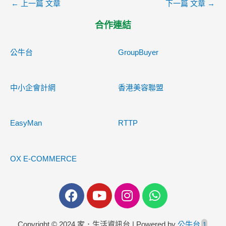
←
上一篇 文章
下一篇 文章
→
合作連結
公牛台
GroupBuyer
中小企會計網
香港美容聯盟
EasyMan
RTTP
OX E-COMMERCE
F
Y
I
W
a
o
n
h
c
u
s
a
Copyright © 2024 家．生活資訊台 | Powered by
公牛台