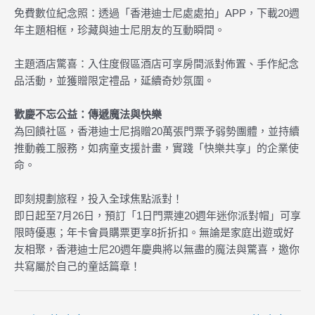
免費數位紀念照：透過「香港迪士尼處處拍」APP，下載20週
年主題相框，珍藏與迪士尼朋友的互動瞬間。
主題酒店驚喜：入住度假區酒店可享房間派對佈置、手作紀念
品活動，並獲贈限定禮品，延續奇妙氛圍。
歡慶不忘公益：傳遞魔法與快樂
為回饋社區，香港迪士尼捐贈20萬張門票予弱勢團體，並持續
推動義工服務，如病童支援計畫，實踐「快樂共享」的企業使
命。
即刻規劃旅程，投入全球焦點派對！
即日起至7月26日，預訂「1日門票連20週年迷你派對帽」可享
限時優惠；年卡會員購票更享8折折扣。無論是家庭出遊或好
友相聚，香港迪士尼20週年慶典將以無盡的魔法與驚喜，邀你
共寫屬於自己的童話篇章！