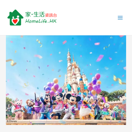
跳
Post
Main
至
navigation
Men
主
要
內
容