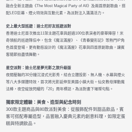
融合全新主題曲《The Most Magical Party of All》及兩首原創歌曲，搭
配LED巨幕、煙火特效與互動元素，為派對注入滿滿活力。
史上最大型巡遊：迪士尼好友巡遊派對
香港迪士尼首次推出11架主題花車與超過100位表演者的豪華陣容！米
奇領航的巡遊隊伍中，包含《魔法滿屋》、《青春變形記》等熱門IP角
色首度登場，更有動態設計的《魔法滿屋》花車與四首原創歌曲，讓賓
客隨節拍盡情舞動。
星空派對：迪士尼星夢光影之旅升級版
夜間壓軸的30分鐘沉浸式光影秀，結合立體投影、無人機、水幕與煙火
等八大多媒體特效，首次將光影延伸至美國小鎮大街。仙女教母揮動魔
法棒，夜空綻放閃耀的「20」周年標誌，為派對畫下璀璨句點。
獨家限定體驗：美食、造型與紀念時刻
300款主題商品與80款派對美食：從服飾配件到甜品飲品，賓
客可搭配專屬造型，品嘗融入慶典元素的創意料理，如限定蛋
糕與特調飲品。