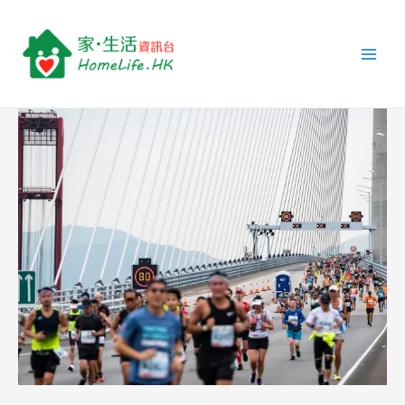
跳
Post
Main
至
navigation
Men
主
要
內
容