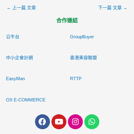
←
上一篇 文章
下一篇 文章
→
合作連結
公牛台
GroupBuyer
中小企會計網
香港美容聯盟
EasyMan
RTTP
OX E-COMMERCE
F
Y
I
W
a
o
n
h
c
u
s
a