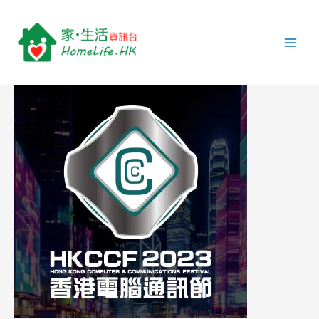
跳
Post
Main
至
navigation
Men
主
要
內
容