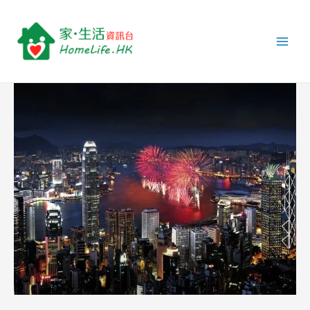
跳
Post
Main
至
navigation
Men
主
要
內
容