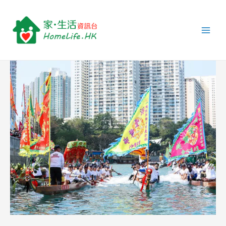
跳
Post
Main
至
navigation
Men
主
要
內
容