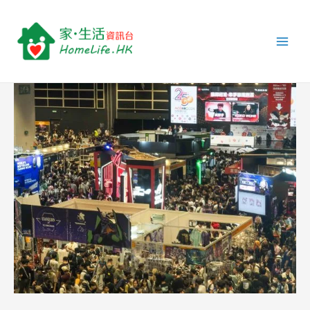
跳
Post
Main
至
navigation
Men
主
要
內
容