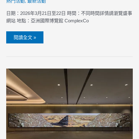
熱門活動
,
最新活動
日期：2026年3月21日至22日 時間：不同時間詳情請瀏覽盛事
網站 地點：亞洲國際博覽館 ComplexCo
閱讀全文 »
古
埃
及
文
明
大
展
——
埃
及
博
物
館
珍
藏