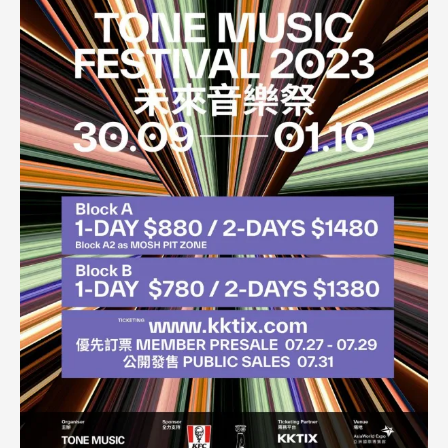
樂
祭
TONE
Music
Festival
2023