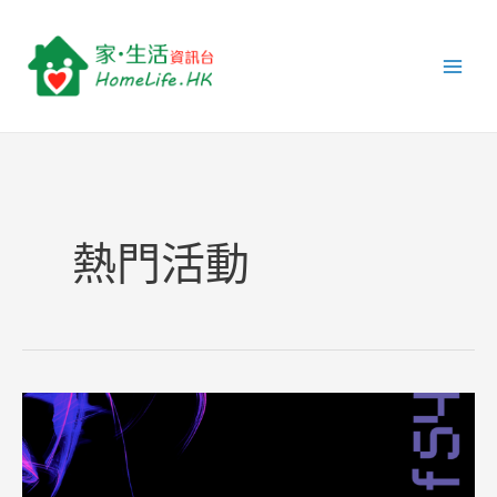
跳
文
Main
至
章
Men
主
分
要
頁
內
容
熱門活動
第
54
屆
香
港
藝