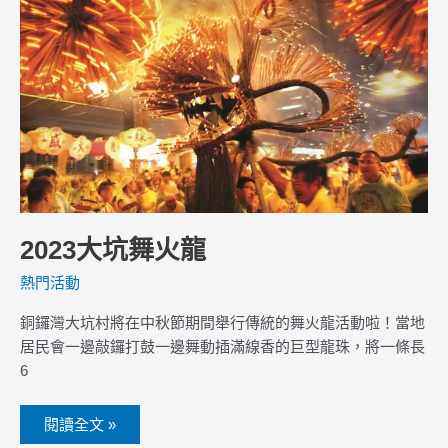
舞
火
龍
2023大坑舞火龍
熱門活動
銅鑼灣大坑村將在中秋節期間舉行傳統的舞火龍活動啦！當地
居民會一邊敲鑼打鼓一邊舞動插滿線香的巨型龍珠，將一條長
6
閱讀全文 »