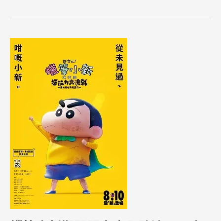
蠟
筆
小
新
期
間
限
定
店
入
駐
沙
田，
小
新
要
同
大
家
見
面
啦！