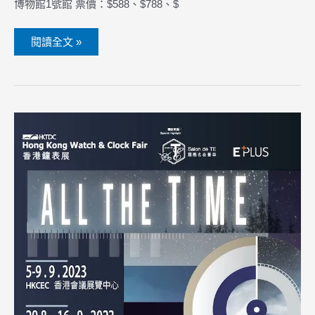
博物館1號館 票價：$588、$788、$
閱讀全文 »
2023
香
港
鐘
錶
展