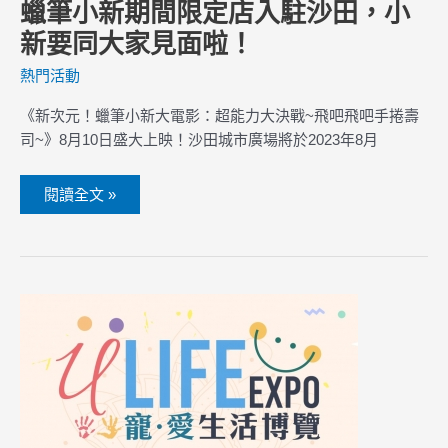
蠟筆小新期間限定店入駐沙田，小
新要同大家見面啦！
熱門活動
《新次元！蠟筆小新大電影：超能力大決戰~飛吧飛吧手捲壽
司~》8月10日盛大上映！沙田城市廣場將於2023年8月
閱讀全文 »
寵
·
愛
生
活
博
覽
2023