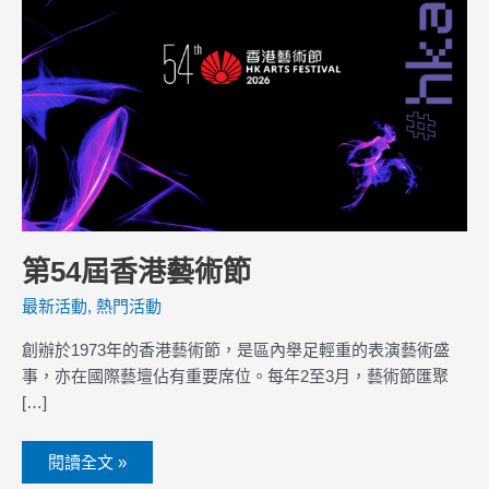
術
節
第54屆香港藝術節
最新活動
,
熱門活動
創辦於1973年的香港藝術節，是區內舉足輕重的表演藝術盛
事，亦在國際藝壇佔有重要席位。每年2至3月，藝術節匯聚
[…]
閱讀全文 »