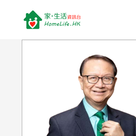
跳
Post
至
navigation
主
要
內
容