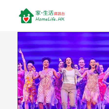
跳
Post
至
navigation
主
要
內
容