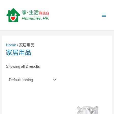
跳
1
4
5
9
2
7
3
1
1
4
2
6
6
1
1
1
Main
至
p
p
p
p
p
p
9
2
1
p
p
p
p
p
0
6
Men
主
r
r
r
r
r
r
p
p
p
r
r
r
r
r
p
p
要
o
o
o
o
o
o
r
r
r
o
o
o
o
o
r
r
內
容
d
d
d
d
d
d
o
o
o
d
d
d
d
d
o
o
u
u
u
u
u
u
d
d
d
u
u
u
u
u
d
d
Home
/ 家居用品
c
c
c
c
c
c
u
u
u
c
c
c
c
c
u
u
家居用品
t
t
t
t
t
t
c
c
c
t
t
t
t
t
c
c
s
s
s
s
s
t
t
t
s
s
s
s
t
t
Showing all 2 results
s
s
s
s
s