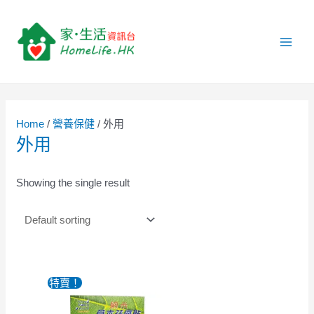
跳
1
4
5
9
2
7
3
1
1
4
2
6
6
1
1
1
Main
至
p
p
p
p
p
p
9
2
1
p
p
p
p
p
0
6
Men
主
r
r
r
r
r
r
p
p
p
r
r
r
r
r
p
p
要
o
o
o
o
o
o
r
r
r
o
o
o
o
o
r
r
內
容
d
d
d
d
d
d
o
o
o
d
d
d
d
d
o
o
u
u
u
u
u
u
d
d
d
u
u
u
u
u
d
d
Home
/
營養保健
/ 外用
c
c
c
c
c
c
u
u
u
c
c
c
c
c
u
u
外用
t
t
t
t
t
t
c
c
c
t
t
t
t
t
c
c
s
s
s
s
s
t
t
t
s
s
s
s
t
t
Showing the single result
s
s
s
s
s
特賣！