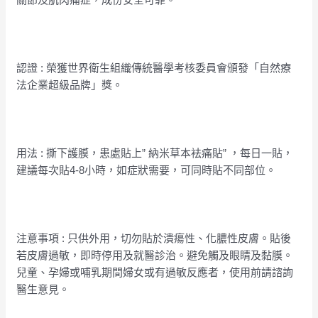
認證 : 榮獲世界衛生組織傳統醫學考核委員會頒發「自然療
法企業超級品牌」獎。
用法 : 撕下護膜，患處貼上” 納米草本袪痛貼” ，每日一貼，
建議每次貼4-8小時，如症狀需要，可同時貼不同部位。
注意事項 : 只供外用，切勿貼於潰瘍性、化膿性皮膚。貼後
若皮膚過敏，即時停用及就醫診治。避免觸及眼睛及黏膜。
兒童、孕婦或哺乳期間婦女或有過敏反應者，使用前請諮詢
醫生意見。