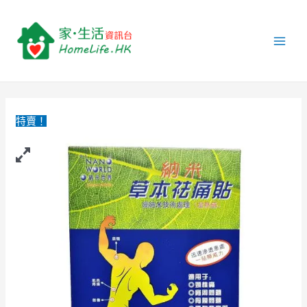
跳
納
Main
至
米
Men
主
草
要
本
內
袪
容
痛
貼
特賣！
(溫
熱
感)
–
6
片
裝
quantity