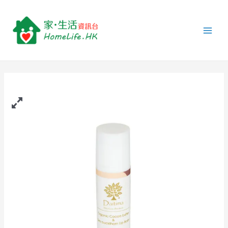
跳
Daitima
Main
至
-
Men
主
有
要
機
內
可
容
可
脂
沙
棘
潤
唇
膏
(5g)
quantity