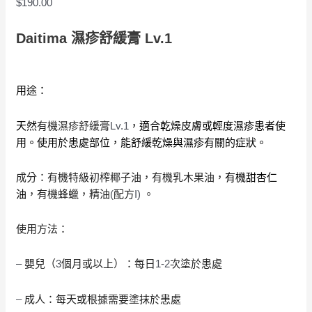
$
190.00
Daitima 濕疹舒緩膏 Lv.1
用途：
Lv.1
天然
有機
濕疹舒緩膏
，適合乾燥皮膚或輕度濕疹患者使
用。使用於患處部位，能舒緩乾燥與濕疹有關的症狀。
成分：有機特級初榨椰子油，有機乳木果油，
有機甜杏仁
(
I)
油
，有機蜂蠟，精油
配方
。
使用方法：
–
3
1-2
嬰兒（
個月或以上）：每日
次塗於患處
–
成人：每天或根據需要塗抹於患處