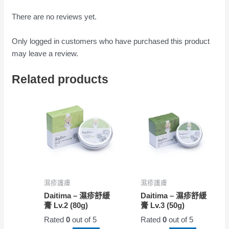
There are no reviews yet.
Only logged in customers who have purchased this product
may leave a review.
Related products
濕疹護膚
濕疹護膚
Daitima – 濕疹舒緩
Daitima – 濕疹舒緩
膏 Lv.2 (80g)
膏 Lv.3 (50g)
Rated
0
out of 5
Rated
0
out of 5