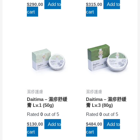
Add to
Add to
$
290.00
$
315.00
cart
cart
濕疹護膚
濕疹護膚
Daitima – 濕疹舒緩
Daitima – 濕疹舒緩
膏 Lv.1 (50g)
膏 Lv.3 (80g)
Rated
0
out of 5
Rated
0
out of 5
Add to
Add to
$
130.00
$
484.00
cart
cart