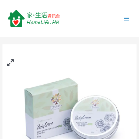
跳
Daitima
Main
至
-
Men
主
濕
要
疹
內
舒
容
緩
膏
Lv.1
(80g)
quantity