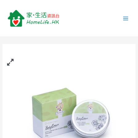
跳
Daitima
Main
至
-
Men
主
濕
要
疹
內
舒
容
緩
膏
Lv.2
(50g)
quantity