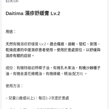
$
190.00
Daitima 濕疹舒緩膏 Lv.2
用途：
Lv.2
天然
有機
濕疹舒緩膏
，適合瘙痕、過敏、發紅、剝落、
乾燥皮膚的中度濕疹患者使用。使用於患處部位，以舒緩與
濕疹有關的症狀。
成份：有機特級初榨椰子油，有機乳木果油，
有機沙棘種子
(
II)
油
，有機金盞花橄欖油，有機蜂蠟，精油
配方
。
使用方法：
–
(1
)
1-2
兒童
歲或以上
：每日
次塗於患處