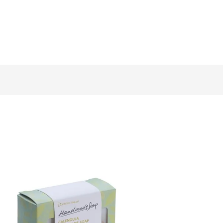
Daitima
-
金
盞
花
滋
潤
皂
quantity