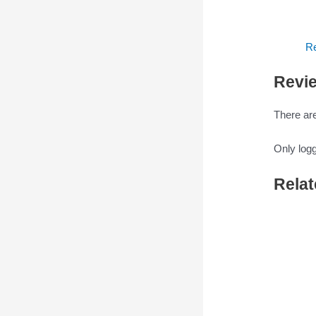
Re
Revi
There are
Only log
Relat