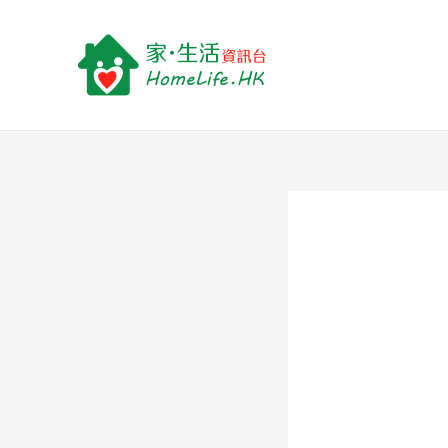
跳
至
主
要
內
容