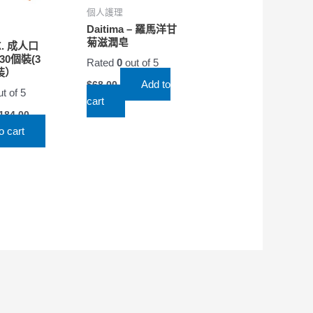
個人護理
Daitima – 羅馬洋甘
菊滋潤皂
X. 成人口
30個裝(3
Rated
0
out of 5
装）
Add to
$
68.00
t of 5
cart
184.00
o cart