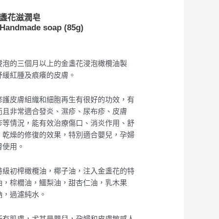
 金盞花滋潤皂
 Handmade soap (85g)
浸泡的三個月以上的金盞花浸泡橄欖油製
舒緩紅腫及痕癢的皮膚。
修護皮膚組織和細胞再生有很好的功效，有
而且非常適合發炎、濕疹、尿布疹、皮膚
疹等情況，能有效治療傷口、消炎作用、舒
、乾燥的修復的效果，特別適合嬰兒，孕婦
膚使用。
特級初榨橄欖油，椰子油，注入金盞花的特
油，棕櫚油，鱷梨油，甜杏仁油，乳木果
鈉，過濾純水。
所有肌膚，尤其是嬰兒，孕婦和皮膚敏感人