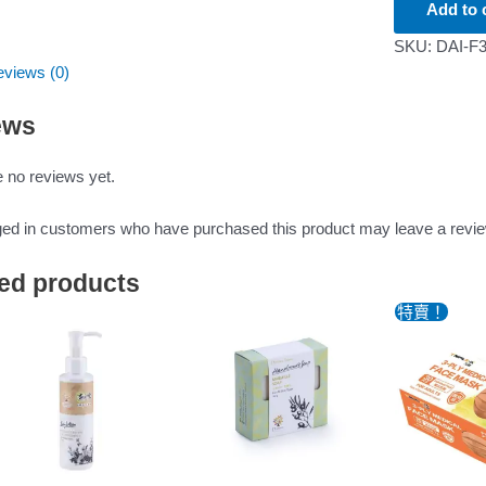
Add to 
SKU:
DAI-F3
views (0)
ews
 no reviews yet.
ged in customers who have purchased this product may leave a revie
ed products
特賣！