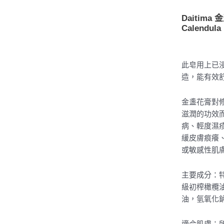
Daitima
Calendula
此皂用上已
造，能有效
金盞花膏對
滋潤的功效
病、輕度濕
緩皮膚痕癢
或敏感性肌
主要成分：
級初榨橄欖
油，氫氧化
適合肌膚：