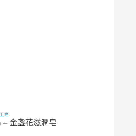
工皂
ima – 金盞花滋潤皂