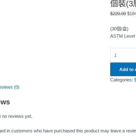
個裝(3
$
220.00
$
18
(30個/盒)
ASTM Lev
Add to 
Categories:
views (0)
ews
 no reviews yet.
ged in customers who have purchased this product may leave a revie