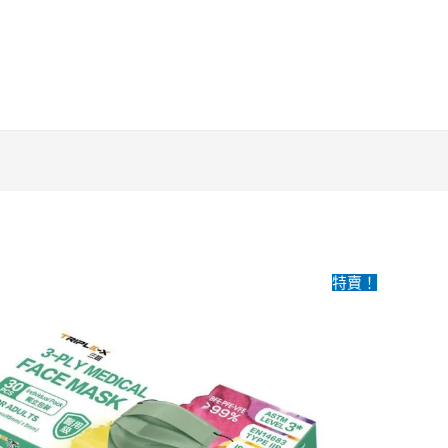
TRIPLE-
X.
成
人
口
罩
琉
璃
綠-30
個
裝
(3
特賣！
層)
（4
盒
装）
quantity