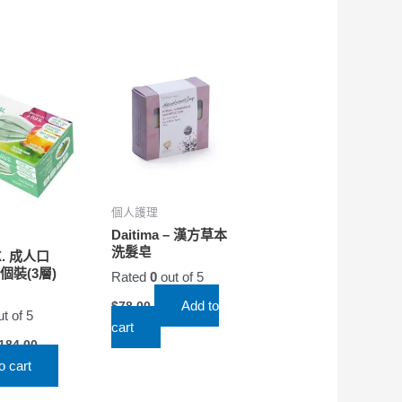
個人護理
Daitima – 漢方草本
洗髮皂
X. 成人口
個裝(3層)
Rated
0
out of 5
）
Add to
$
78.00
t of 5
cart
184.00
o cart