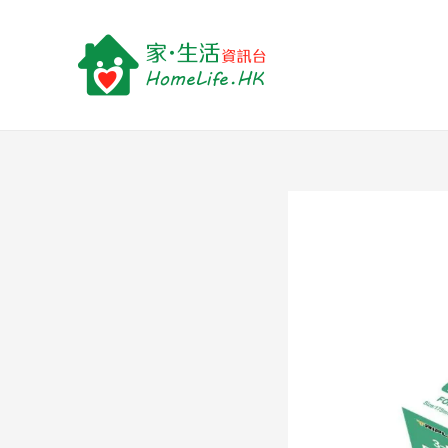
跳
至
主
要
內
容