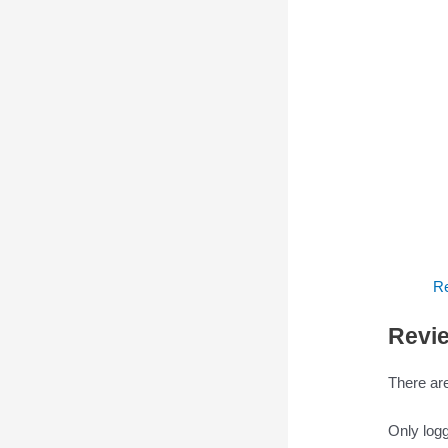
Re
Revi
There are
Only log