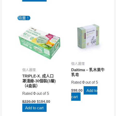
特賣！
個人護理
Daitima – 乳木果牛
個人護理
乳皂
TRIPLE-X. 成人口
罩淺綠-30個裝(3層)
Rated
0
out of 5
（4盒装）
Add to
$
98.00
Rated
0
out of 5
cart
$
220.00
$
184.00
Add to cart