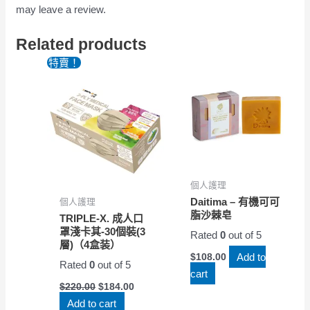
may leave a review.
Related products
特賣！
個人護理
Daitima – 有機可可
個人護理
脂沙棘皂
TRIPLE-X. 成人口
罩淺卡其-30個裝(3
Rated
0
out of 5
層)（4盒装）
Add to
$
108.00
Rated
0
out of 5
cart
$
220.00
$
184.00
Add to cart