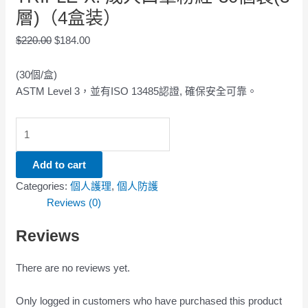
層)（4盒装）
$
220.00
$
184.00
(30個/盒)
ASTM Level 3，並有ISO 13485認證, 確保安全可靠。
Add to cart
Categories:
個人護理
,
個人防護
Reviews (0)
Reviews
There are no reviews yet.
Only logged in customers who have purchased this product