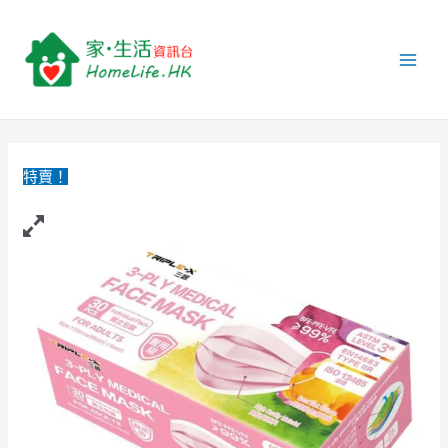
跳
TRIPLE-
Main
至
X.
Men
主
成
要
人
內
口
容
罩
粉
特賣！
紅-30
個
裝
(3
層)
（4
盒
装）
quantity