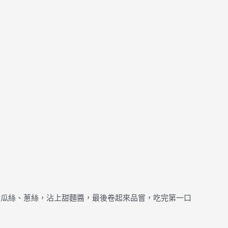
黃瓜絲、蔥絲，沾上甜麵醬，最後卷起來品嘗，吃完第一口