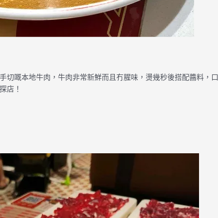
手切嘅本地牛肉，牛肉非常新鮮而且冇腥味，燙幾秒後搭配醬料，
探店！