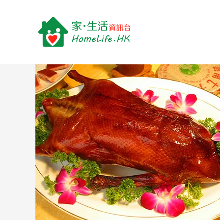
跳
Post
至
navigation
主
要
內
容