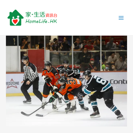
跳
Post
Main
至
navigation
Men
主
要
內
容