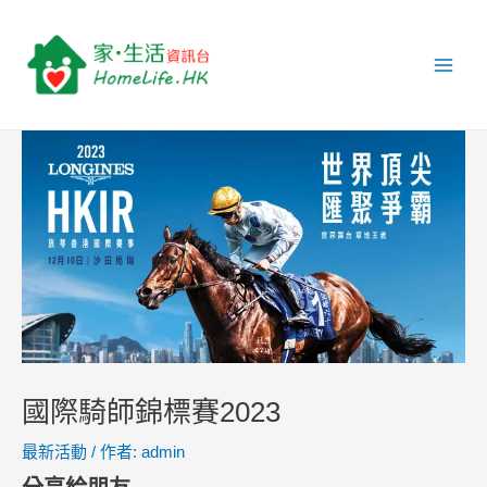
跳
Post
Main
至
navigation
Men
主
要
內
容
國際騎師錦標賽2023
最新活動
/ 作者:
admin