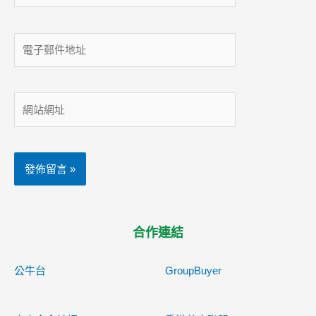
電
子
郵
件
網
地
站
址
網
址
合作連結
公牛台
GroupBuyer