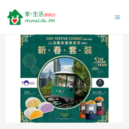
跳
Post
Main
至
navigation
Men
主
要
內
容