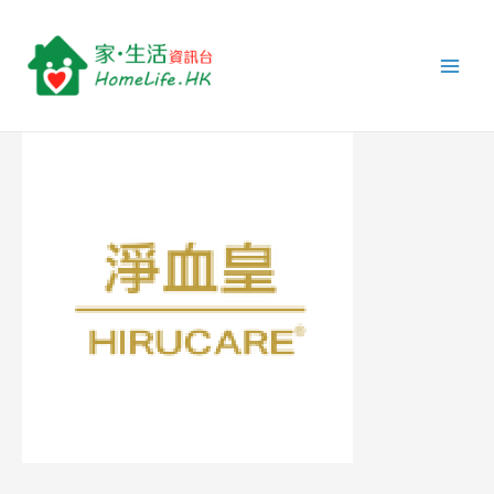
跳
Post
Main
至
navigation
Men
主
要
內
容