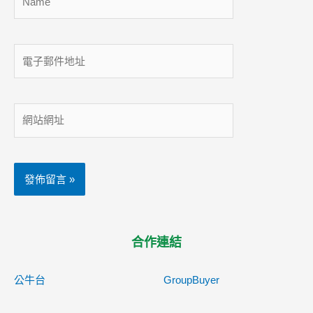
電
子
郵
件
網
地
站
址
網
址
合作連結
公牛台
GroupBuyer